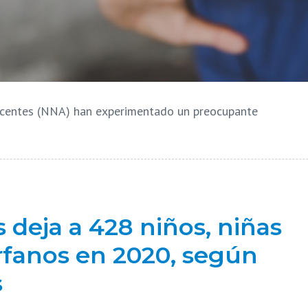
lescentes (NNA) han experimentado un preocupante
 deja a 428 niños, niñas
rfanos en 2020, según
s