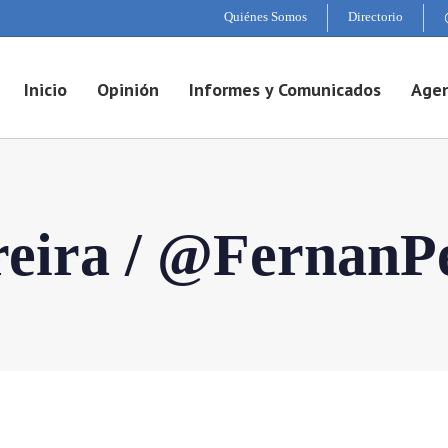
Quiénes Somos
Directorio
Inicio
Opinión
Informes y Comunicados
Agen
eira / @FernanP