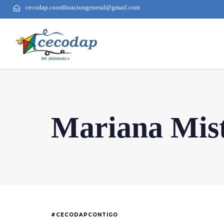
cecodap.coordinaciongeneral@gmail.com
Mariana Mist
#CECODAPCONTIGO