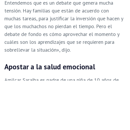
Entendemos que es un debate que genera mucha
tensión. Hay familias que están de acuerdo con
muchas tareas, para justificar la inversión que hacen y
que los muchachos no pierdan el tiempo. Pero el
debate de fondo es cómo aprovechar el momento y
cuáles son los aprendizajes que se requieren para
sobrellevar la situación», dijo.
Apostar a la salud emocional
Amilcar Saraiba es padre de una niña de 10 años de
edad. Lozinski lo invitó al programa para conocer su
postura como padre. Su deseo es que en este año
escolar la educación tenga el foco en evitar el estrés
en las familias.
«Como padre pienso que la estrategia para el reinicio