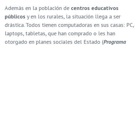
Además en la población de
centros educativos
públicos
y en los rurales, la situación llega a ser
drástica. Todos tienen computadoras en sus casas: PC,
laptops, tabletas, que han comprado o les han
otorgado en planes sociales del Estado (
Programa
Canaima Educativo
), pero estos equipos están
obsoletos, dañados o sin conexión a internet. Esto
hace que dependan básicamente de los teléfonos con
conexión que posean o puedan conseguir.
Dado que la educación tuvo que comenzar a ser
netamente
online
, en muchos casos de familias
rurales, la única opción disponible de educación a
distancia es la educación a través de la televisión.
Al momento de realizar el trabajo de campo para esta