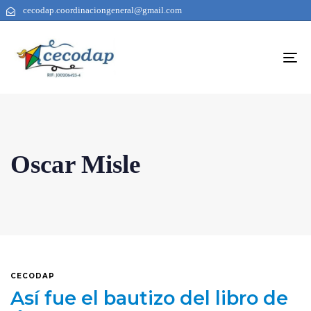
cecodap.coordinaciongeneral@gmail.com
To
na
Oscar Misle
CECODAP
Así fue el bautizo del libro de