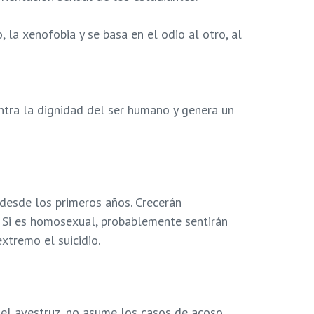
la xenofobia y se basa en el odio al otro, al
ontra la dignidad del ser humano y genera un
desde los primeros años. Crecerán
 Si es homosexual, probablemente sentirán
xtremo el suicidio.
 del avestruz, no asume los casos de acoso