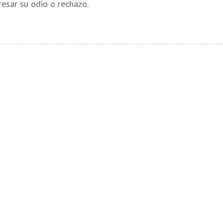
resar su odio o rechazo.
codap
Homosexualidad
Identidad sexual
Moral
n
tario.