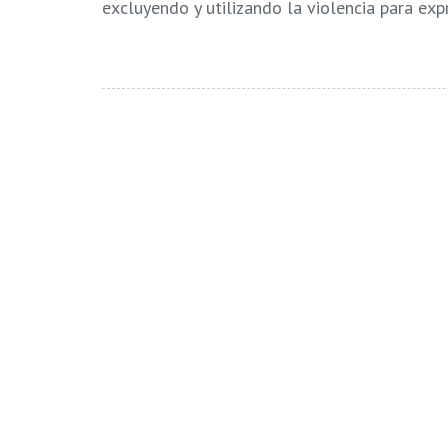
excluyendo y utilizando la violencia para exp
Tags:
Adolescencia
AGENCIA PANA
Ce
Leave a comment
Lo siento, debes estar
para publicar un comen
conectado