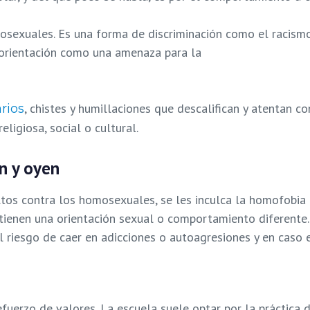
sexuales. Es una forma de discriminación como el racismo, 
 orientación como una amenaza para la
, chistes y humillaciones que descalifican y atentan c
rios
eligiosa, social o cultural.
n y oyen
tos contra los homosexuales, se les inculca la homofobia 
tienen una orientación sexual o comportamiento diferente.
l riesgo de caer en adicciones o autoagresiones y en caso e
efuerzo de valores. La escuela suele optar por la práctica