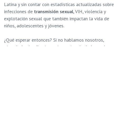
Latina y sin contar con estadísticas actualizadas sobre
infecciones de
transmisión sexual
, VIH, violencia y
explotación sexual que también impactan la vida de
niños, adolescentes y jóvenes.
¿Qué esperar entonces? Si no hablamos nosotros,
otros lo harán, directamente o a través de las series o
programas que ven.
Los medios de comunicación social, la televisión,
Internet pueden presentar información que les
confunda en el ejercicio de su sexualidad. En las
familias y centros educativos son pocas las
oportunidades, con algunas excepciones, para hablar
sobre el ejercicio de la sexualidad.