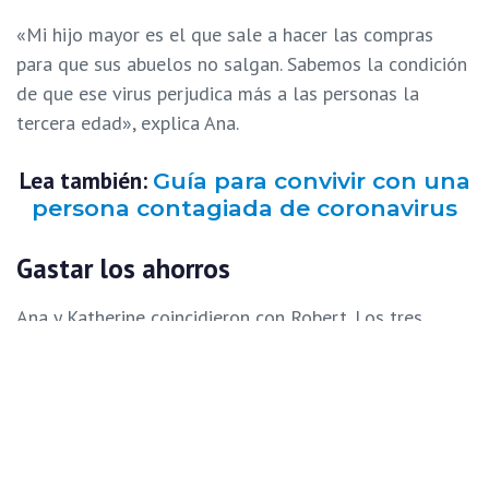
«Mi hijo mayor es el que sale a hacer las compras
para que sus abuelos no salgan. Sabemos la condición
de que ese virus perjudica más a las personas la
tercera edad», explica Ana.
Lea también:
Guía para convivir con una
persona contagiada de coronavirus
Gastar los ahorros
Ana y Katherine coincidieron con Robert. Los tres
están en un chat en el que se congregaron al menos
300 venezolanos varados en Colombia. La forma de
encuentro en tiempos de pandemia. En ese chat hay 22
padres que tienen a sus hijos menores de edad en
Venezuela y desean regresar con ellos. En esa misma