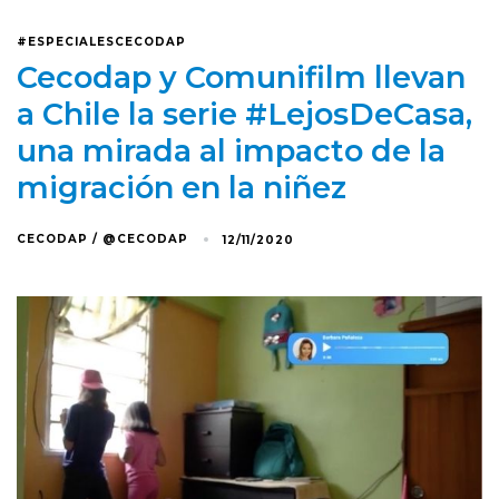
#ESPECIALESCECODAP
Cecodap y Comunifilm llevan
a Chile la serie #LejosDeCasa,
una mirada al impacto de la
migración en la niñez
CECODAP / @CECODAP
12/11/2020