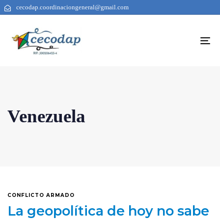
cecodap.coordinaciongeneral@gmail.com
To
na
Venezuela
CONFLICTO ARMADO
La geopolítica de hoy no sabe