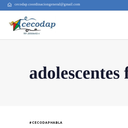
cecodap.coordinaciongeneral@gmail.com
adolescentes 
#CECODAPHABLA