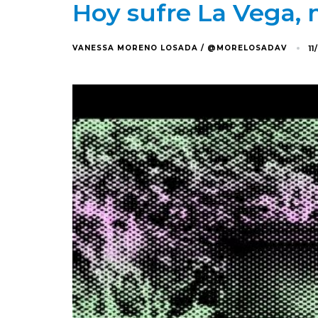
Hoy sufre La Vega,
VANESSA MORENO LOSADA / @MORELOSADAV
1