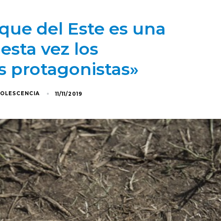
rque del Este es una
 esta vez los
s protagonistas»
DOLESCENCIA
11/11/2019