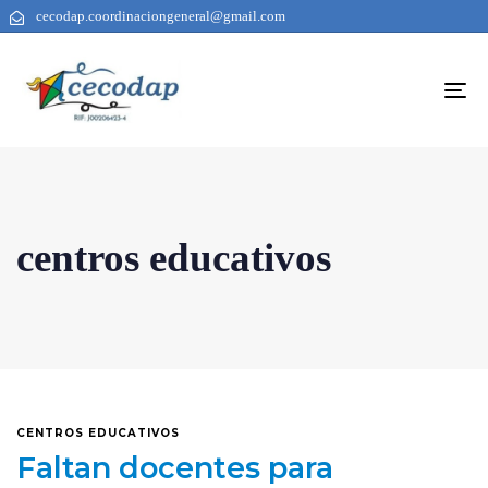
cecodap.coordinaciongeneral@gmail.com
To
na
centros educativos
CENTROS EDUCATIVOS
Faltan docentes para