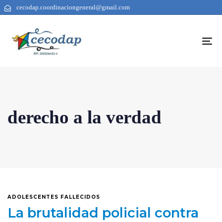
cecodap.coordinaciongeneral@gmail.com
To
na
derecho a la verdad
ADOLESCENTES FALLECIDOS
La brutalidad policial contra