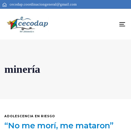
cecodap.coordinaciongeneral@gmail.com
To
na
minería
ADOLESCENCIA EN RIESGO
“No me morí, me mataron”