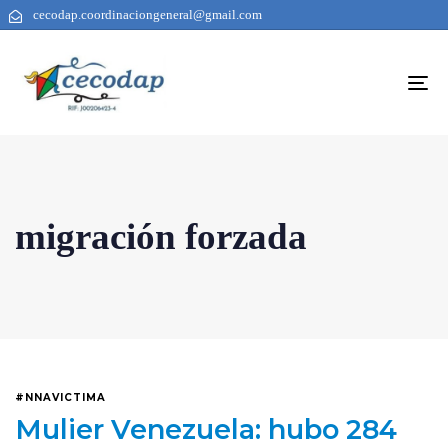
cecodap.coordinaciongeneral@gmail.com
To
na
migración forzada
#NNAVICTIMA
Mulier Venezuela: hubo 284