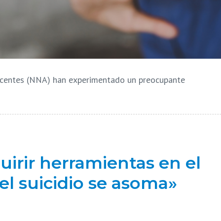
lescentes (NNA) han experimentado un preocupante
uirir herramientas en el
l suicidio se asoma»