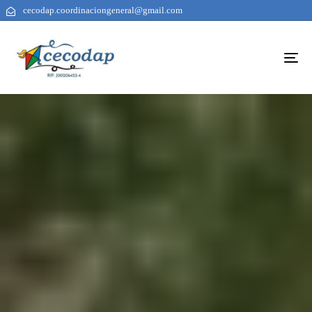
cecodap.coordinaciongeneral@gmail.com
To
na
AUTHOR
PUBLISHED
PUBLISHED
ON:
IN: