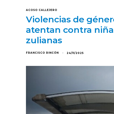
ACOSO CALLEJERO
Violencias de géner
atentan contra niña
zulianas
FRANCISCO RINCÓN
24/11/2025