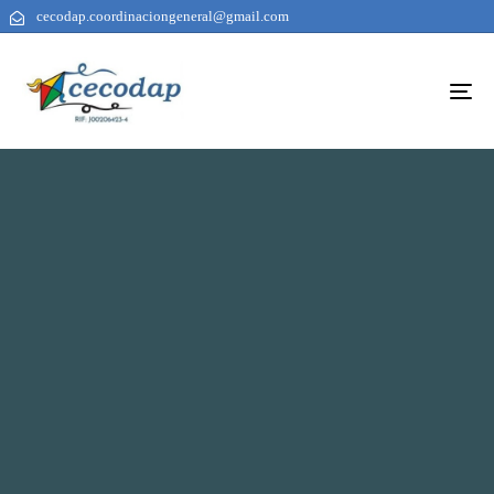
cecodap.coordinaciongeneral@gmail.com
To
na
AUTHOR
PUBLISHED
PUBLISHED
ON:
IN: