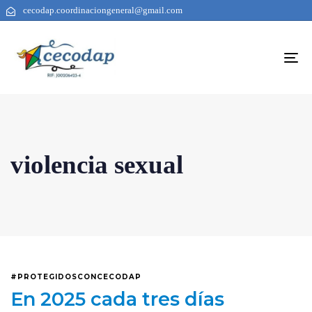
cecodap.coordinaciongeneral@gmail.com
To
na
violencia sexual
#PROTEGIDOSCONCECODAP
En 2025 cada tres días