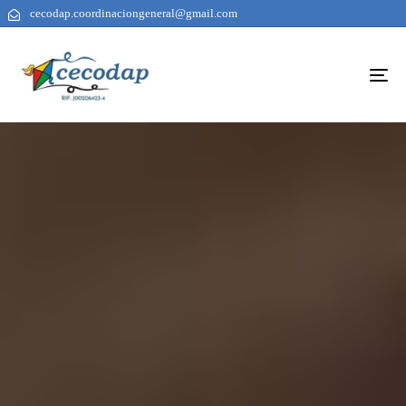
cecodap.coordinaciongeneral@gmail.com
To
na
AUTHOR
PUBLISHED
PUBLISHED
ON:
IN: