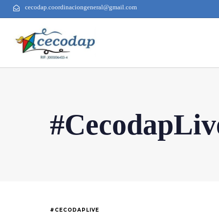
cecodap.coordinaciongeneral@gmail.com
#CecodapLiv
#CECODAPLIVE