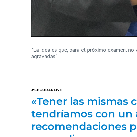
"La idea es que, para el próximo examen, no 
agravadas"
#CECODAPLIVE
«Tener las mismas 
tendríamos con un 
recomendaciones para