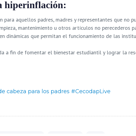
a hiperinflación
:
para aquellos padres, madres y representantes que no pue
impieza, mantenimiento u otros artículos no perecederos pa
en dinámicas que permitan el funcionamiento de las instit
 a fin de fomentar el bienestar estudiantil y lograr la re
 de cabeza para los padres #CecodapLive
ucación venezolana
Hiperinflación
Niñez