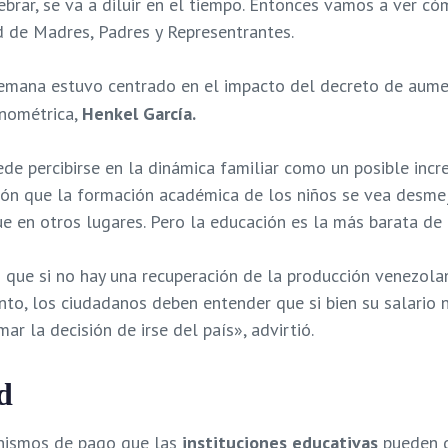
uebrar, se va a diluir en el tiempo. Entonces vamos a ver
d de Madres, Padres y Representrantes.
emana estuvo centrado en el impacto del decreto de aument
onométrica,
Henkel García.
de percibirse en la dinámica familiar como un posible inc
ión que la formación académica de los niños se vea desme
en otros lugares. Pero la educación es la más barata de t
 que si no hay una recuperación de la producción venezola
nto, los ciudadanos deben entender que si bien su salario
 la decisión de irse del país», advirtió.
d
anismos de pago que las
instituciones educativas
pueden d