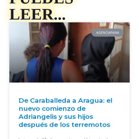
LEER...
AGENCIAPANA
De Caraballeda a Aragua: el
nuevo comienzo de
Adriangelis y sus hijos
después de los terremotos