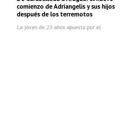
comienzo de Adriangelis y sus hijos
después de los terremotos
La joven de 23 años apuesta por el
bienestar de sus dos hijos. Ahora ofrece sus
servicios como lashista en…
AGENCIAPANA
HACE 5 DÍAS
Mami, ¿cuándo vamos a recuperar la
casa?
La Guaira.- En la Opppe 34 Eliezer Otaiza –
en la urbanización Tanaguarena de
Caraballeda, en La Guaira– solía fallar el