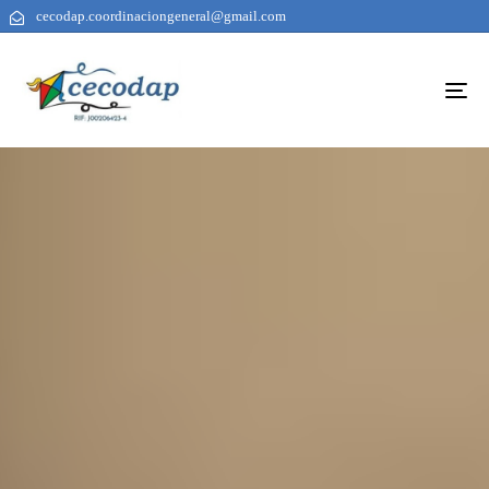
cecodap.coordinaciongeneral@gmail.com
To
na
AUTHOR
PUBLISHED
PUBLISHED
ON:
IN: