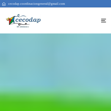
cecodap.coordinaciongeneral@gmail.com
To
na
AUTHOR
PUBLISHED
PUBLISHED
ON:
IN: