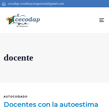
cecodap.coordinaciongeneral@gmail.com
To
na
docente
AUTOCUIDADO
Docentes con la autoestima