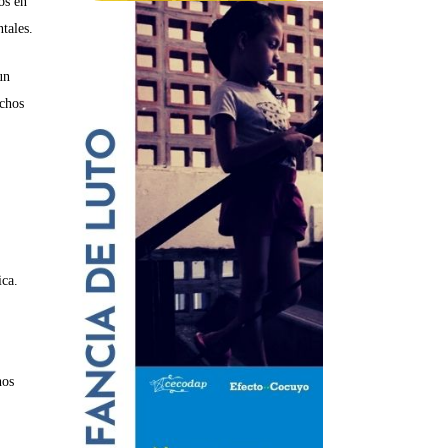
os en
tales.
un
echos
ica.
hos