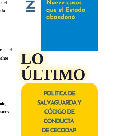
or el
 la
s en el
LO
echos
ÚLTIMO
.
ado,
umanos