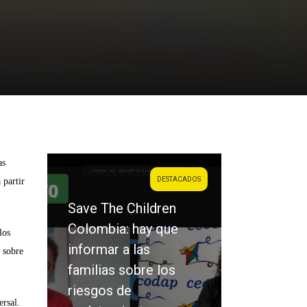
as
DESTACADOS
DESTACADOS
 partir
 Children
: hay que
Saraiba: la víctima y
los
a las
el victimario no son
 sobre
sobre los
los únicos
de
protagonistas en el
ersal.