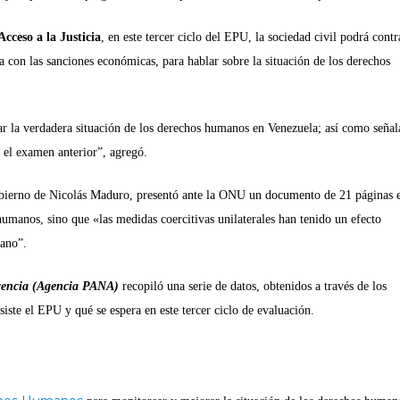
reclutam
frontera
cceso a la Justicia
, en este tercer ciclo del EPU, la sociedad civil podrá contr
#Cecoda
a con las sanciones económicas, para hablar sobre la situación de los derechos
SEGU
r la verdadera situación de los derechos humanos en Venezuela; así como señal
 el examen anterior”, agregó.
gobierno de Nicolás Maduro, presentó ante la ONU un documento de 21 páginas e
umanos, sino que «las medidas coercitivas unilaterales han tenido un efecto
lano”.
scencia (Agencia PANA)
recopiló una serie de datos, obtenidos a través de los
te el EPU y qué se espera en este tercer ciclo de evaluación.