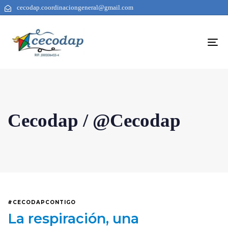
cecodap.coordinaciongeneral@gmail.com
To
na
Cecodap / @Cecodap
#CECODAPCONTIGO
La respiración, una