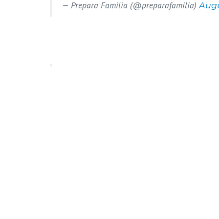
— Prepara Familia (@preparafamilia)
Augu
Hilo
| 11 niños, niñas y adolescentes han f
pic.twitter.com/ZCeZFrUEHI
— Prepara Familia (@preparafamilia)
Augu
Tags:
fallecidos J.M. de los Ríos
J.M. de los Rí