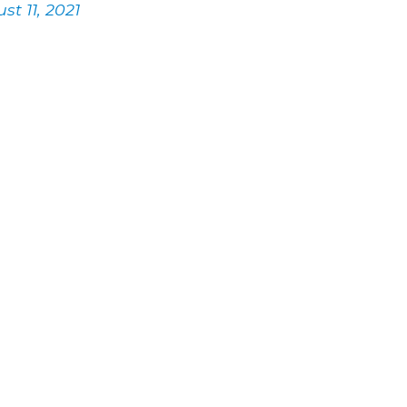
st 11, 2021
allecido en lo que va de año en el Servicio de Nefrología del H
st 10, 2021
os
Niurka
suspensión de trasplantes
trasplates