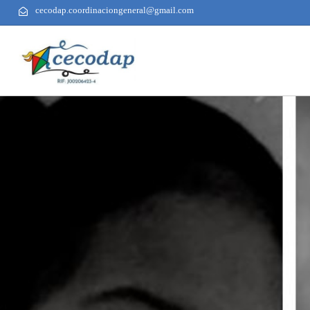
cecodap.coordinaciongeneral@gmail.com
AUTHOR
PUBLISHED
PUBLISHED
ON:
IN: