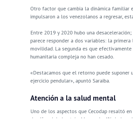
Otro factor que cambia la dinámica familiar 
impulsaron a los venezolanos a regresar, est
Entre 2019 y 2020 hubo una desaceleración;
parece responder a dos variables: la primera 
movilidad. La segunda es que efectivamente 
humanitaria compleja no han cesado.
«Destacamos que el retorno puede suponer un
ejercicio pendular», apuntó Saraiba.
Atención a la salud mental
Uno de los aspectos que Cecodap resaltó en e
de niñez dejada atrás.
Menos de 4% de los niñ
derivados de la migración.