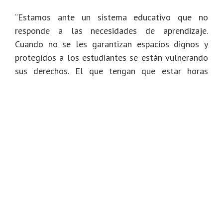
“Estamos ante un sistema educativo que no
responde a las necesidades de aprendizaje.
Cuando no se les garantizan espacios dignos y
protegidos a los estudiantes se están vulnerando
sus derechos. El que tengan que estar horas
sentados en el suelo los afecta físicamente
producto de una mala posición, comprometiendo a
su vez la concentración y la higiene, por ejemplo”,
explicó Óscar Misle, educador y fundador de
Cecodap.
Agrega que un docente que posiblemente se
encuentre desmotivado por no contar con los
incentivos y las herramientas, tiene que hacer un
esfuerzo mayor para poder ganar la atención de
los estudiantes ante situaciones de incomodidad,