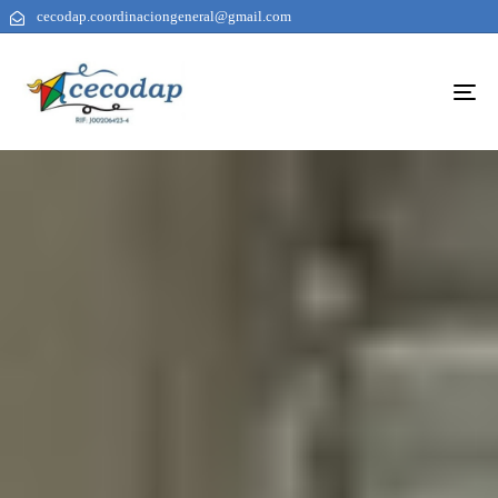
cecodap.coordinaciongeneral@gmail.com
To
na
AUTHOR
PUBLISHED
PUBLISHED
ON:
IN: