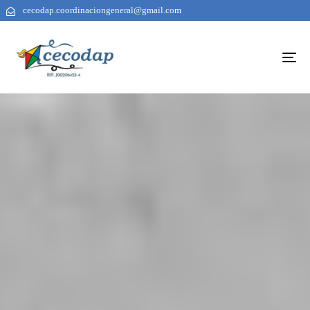
cecodap.coordinaciongeneral@gmail.com
To
na
AUTHOR
PUBLISHED
PUBLISHED
ON:
IN: