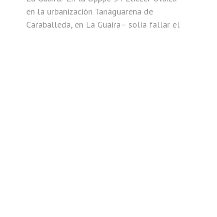
en la urbanización Tanaguarena de
Caraballeda, en La Guaira– solía fallar el
AGENCIAPANA
HACE 2 SEMANAS
Niñez, adolescencias y sismos: ¿qué
está pasando?
La Agencia de Periodistas Amigos de la
Niñez y la Adolescencia (Agencia PANA),
brazo de investigación de Cecodap y red