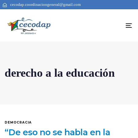
cecodap.coordinaciongeneral@gmail.com
To
na
derecho a la educación
DEMOCRACIA
“De eso no se habla en la