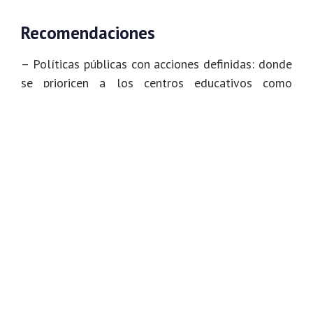
Recomendaciones
– Políticas públicas con acciones definidas: donde
se prioricen a los centros educativos como
espacios primarios de formación y protección para
los niños, niñas y adolescentes. El Estado debe
garantizar políticas públicas con recursos
suficientes que garanticen el funcionamiento de
todo el sistema educativo. Así mismo, adoptar
todas las medidas para que cada escuela tenga
acceso a electricidad, agua potable, transporte,
seguridad, alimentación escolar, así como todos
los servicios públicos que sean necesarios. Se debe
prestar especial atención a la protección social
del personal docente, administrativo y obrero
adscritos a escuelas oficiales y asegurar el