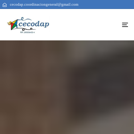
cecodap.coordinaciongeneral@gmail.com
To
na
AUTHOR
PUBLISHED
PUBLISHED
ON:
IN: