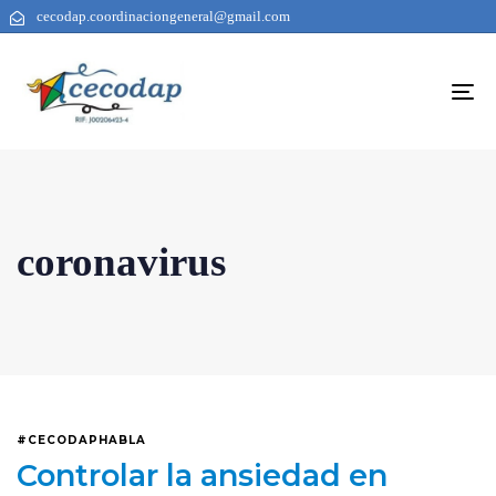
cecodap.coordinaciongeneral@gmail.com
To
na
coronavirus
#CECODAPHABLA
Controlar la ansiedad en