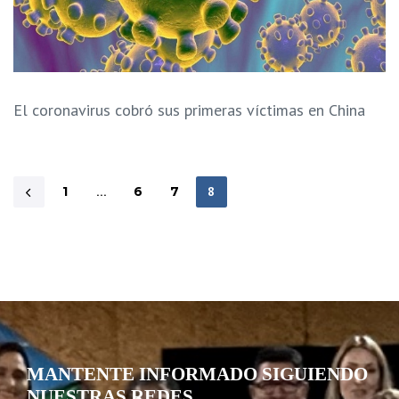
El coronavirus cobró sus primeras víctimas en China
1
…
6
7
8
MANTENTE INFORMADO SIGUIENDO
NUESTRAS REDES