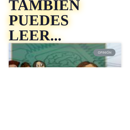
TAMBIÉN
PUEDES
LEER...
OPINIÓN
Niñez y adolescencia: el
punto ciego de la IA