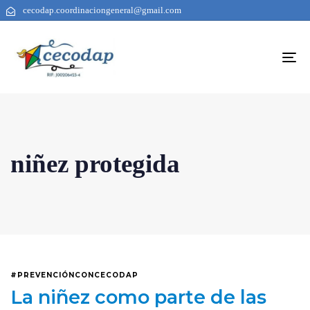
cecodap.coordinaciongeneral@gmail.com
To
na
niñez protegida
#PREVENCIÓNCONCECODAP
La niñez como parte de las