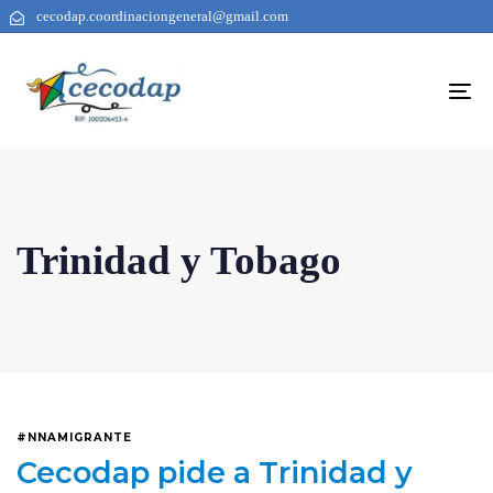
cecodap.coordinaciongeneral@gmail.com
To
na
Trinidad y Tobago
#NNAMIGRANTE
Cecodap pide a Trinidad y