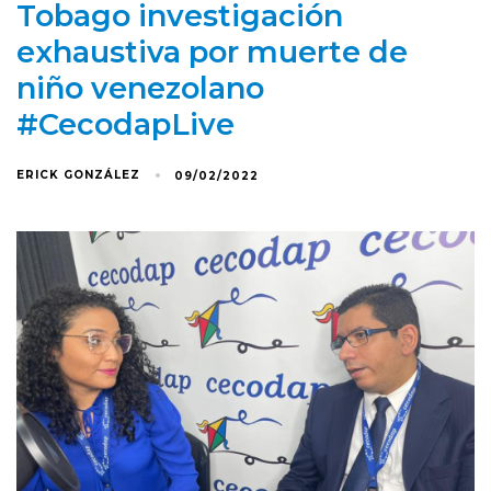
Tobago investigación
exhaustiva por muerte de
niño venezolano
#CecodapLive
ERICK GONZÁLEZ
09/02/2022