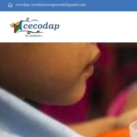
cecodap.coordinaciongeneral@gmail.com
AUTHOR
PUBLISHED
PUBLISHED
ON:
IN: