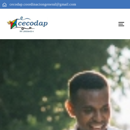
cecodap.coordinaciongeneral@gmail.com
To
na
AUTHOR
PUBLISHED
PUBLISHED
ON:
IN: