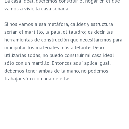
La casa ideal, queremos construir el hogar en el que
vamos a vivir, la casa soñada.
Si nos vamos a esa metáfora, calidez y estructura
serían el martillo, la pala, el taladro; es decir las
herramientas de construcción que necesitaremos para
manipular los materiales más adelante. Debo
utilizarlas todas, no puedo construir mi casa ideal
sólo con un martillo. Entonces aquí aplica igual,
debemos tener ambas de la mano, no podemos
trabajar sólo con una de ellas.
Cuando hablamos de
c
alidez
nos referimos a crear un
ambiente donde los niños se sientan seguros, sin
importar lo que hagan. Fíjense cómo es muy
importante actualmente, en un mundo donde estar
fuera de casa no se siente seguro y que está bajo