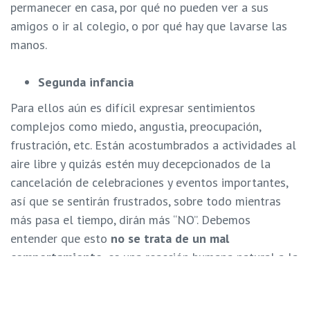
permanecer en casa, por qué no pueden ver a sus
amigos o ir al colegio, o por qué hay que lavarse las
manos.
Segunda infancia
Para ellos aún es difícil expresar sentimientos
complejos como miedo, angustia, preocupación,
frustración, etc. Están acostumbrados a actividades al
aire libre y quizás estén muy decepcionados de la
cancelación de celebraciones y eventos importantes,
así que se sentirán frustrados, sobre todo mientras
más pasa el tiempo, dirán más “NO”. Debemos
entender que esto
no se trata de
un mal
comportamiento
, es una reacción humana natural a la
frustración, decepción y confinamiento. No entienden
por completo lo que está pasando y no saben manejar