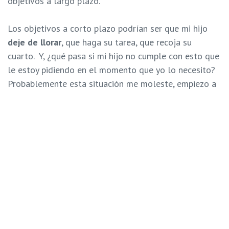
objetivos a largo plazo.
Los objetivos a corto plazo podrían ser que mi hijo
deje de llorar
, que haga su tarea, que recoja su
cuarto. Y, ¿qué pasa si mi hijo no cumple con esto que
le estoy pidiendo en el momento que yo lo necesito?
Probablemente esta situación me moleste, empiezo a
sentir hormigueo en las manos, mi cara se enrojece,
sudo, mi tono de voz se eleva, hasta puedo decir
alguna mala palabra o amenaza a mi hijo. Estas son
respuestas típicas al estrés
, que debemos intentar
controlar cuando abordemos las situaciones con
nuestros hijos. Incluso muchas veces estas reacciones
están influenciadas por factores externos que no
tienen que ver con ellos. Todo esto nos indica que
mucha parte de la crianza, entonces, tiene que ver con
mi propia autorregulación.