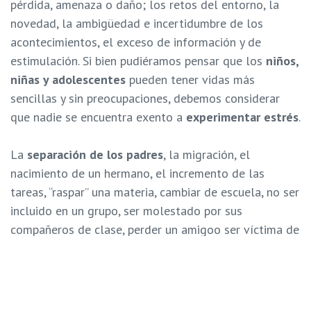
pérdida, amenaza o daño; los retos del entorno, la
novedad, la ambigüedad e incertidumbre de los
acontecimientos, el exceso de información y de
estimulación. Si bien pudiéramos pensar que los
niños,
niñas y adolescentes
pueden tener vidas más
sencillas y sin preocupaciones, debemos considerar
que nadie se encuentra exento a
experimentar estrés
.
La
separación de los padres
, la migración, el
nacimiento de un hermano, el incremento de las
tareas, “raspar” una materia, cambiar de escuela, no ser
incluido en un grupo, ser molestado por sus
compañeros de clase, perder un amigoo ser víctima de
maltrato físico y verbal son varios de los eventos que
pueden generar estrés en los niños.
Si estos son muy prolongados, puede perjudicar al