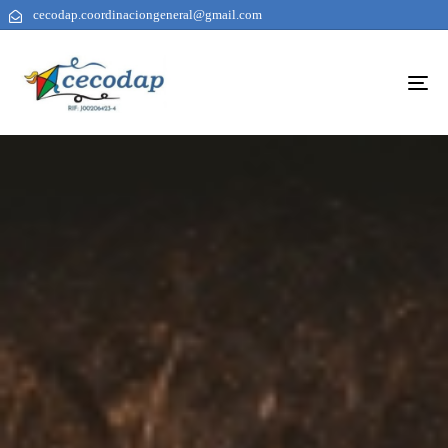
cecodap.coordinaciongeneral@gmail.com
To
na
AUTHOR
PUBLISHED
PUBLISHED
ON:
IN: