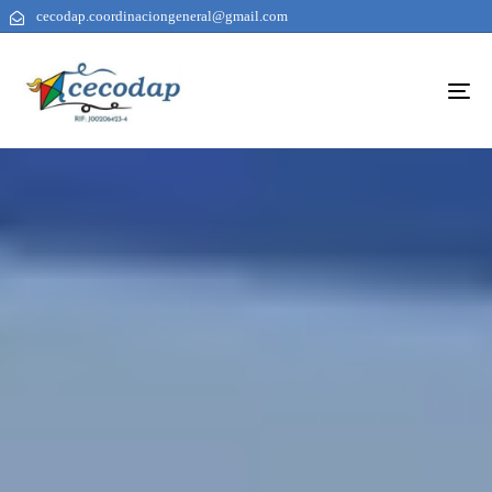
cecodap.coordinaciongeneral@gmail.com
To
na
AUTHOR
PUBLISHED
PUBLISHED
ON:
IN: