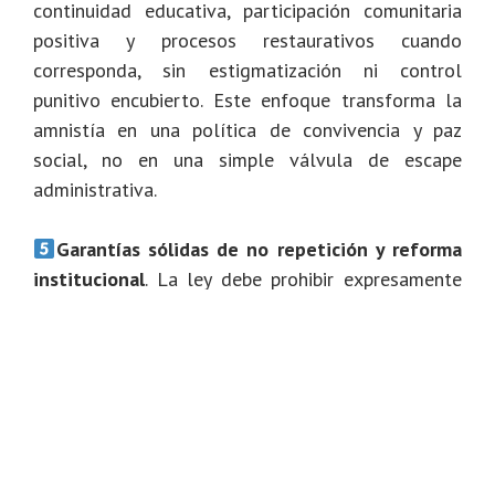
continuidad educativa, participación comunitaria
positiva y procesos restaurativos cuando
corresponda, sin estigmatización ni control
punitivo encubierto. Este enfoque transforma la
amnistía en una política de convivencia y paz
social, no en una simple válvula de escape
administrativa.
Garantías sólidas de no repetición y reforma
institucional
. La ley debe prohibir expresamente
la criminalización de adolescentes en contextos
de protesta social, establecer protocolos
diferenciados de actuación policial, fortalecer la
justicia juvenil especializada y crear mecanismos
de supervisión independiente. Sin estas
transformaciones estructurales, la amnistía corre
el riesgo de convertirse en un ciclo de