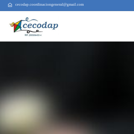
cecodap.coordinaciongeneral@gmail.com
AUTHOR
PUBLISHED
PUBLISHED
ON:
IN: