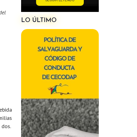
del
LO ÚLTIMO
ebida
milias
 dos.