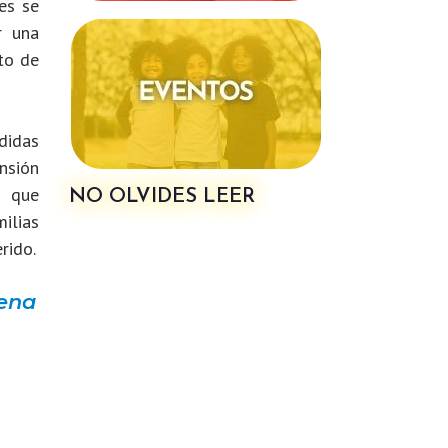
es se
r una
to de
didas
nsión
s que
NO OLVIDES LEER
milias
rido.
tena