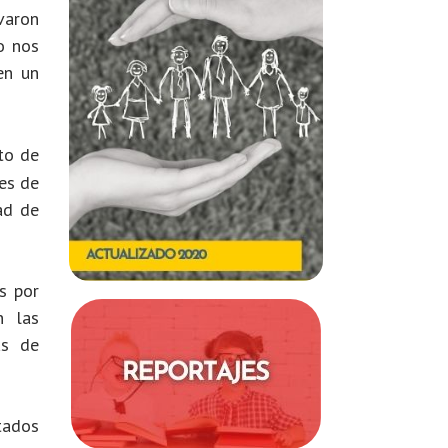
varon
o nos
en un
to de
tes de
ad de
s por
 las
as de
tados