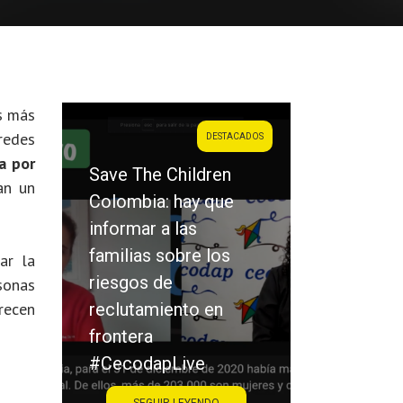
os más
redes
DESTACADOS
a por
Save The Children
an un
Colombia: hay que
Saraiba: la ví
informar a las
el victimario
familias sobre los
los únicos
ar la
riesgos de
protagonistas
sonas
recen
reclutamiento en
acoso escola
frontera
#CecodapLi
#CecodapLive
SEGUIR LEYENDO
SEGUIR LE