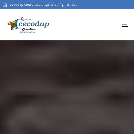
cecodap.coordinaciongeneral@gmail.com
To
na
AUTHOR
PUBLISHED
PUBLISHED
ON:
IN: