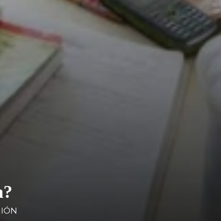
a?
NIÓN