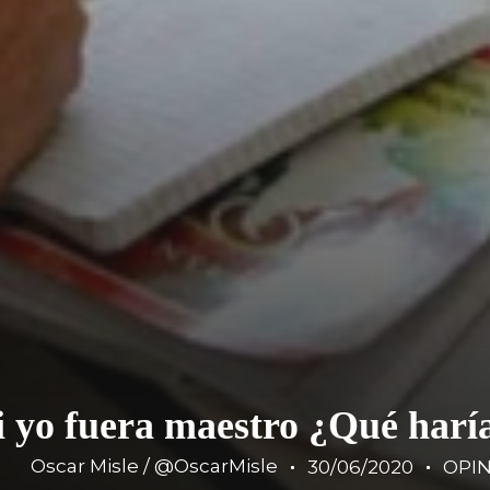
i yo fuera maestro ¿Qué harí
Oscar Misle / @OscarMisle
30/06/2020
OPI