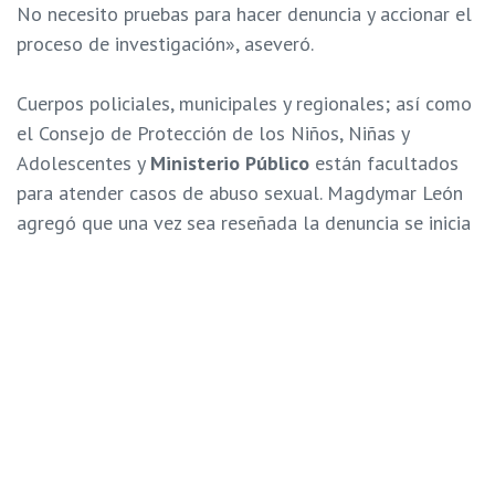
No necesito pruebas para hacer denuncia y accionar el
proceso de investigación», aseveró.
Cuerpos policiales, municipales y regionales; así como
el Consejo de Protección de los Niños, Niñas y
Adolescentes y
Ministerio Público
están facultados
para atender casos de abuso sexual. Magdymar León
agregó que una vez sea reseñada la denuncia se inicia
la investigación.
«Desde la sociedad civil sabemos que ahí hay otra
traba en cuanto a la credibilidad del hecho. Pero en
realidad ningún funcionario tiene que hacer una
evaluación del caso para hacer la denuncia. Deben
ordenar los exámenes médicos y entrevistas, deben
acudir al sitio de los hechos, hay que ver si es
flagrancia. No tienen que prejuzgar la denuncia que se